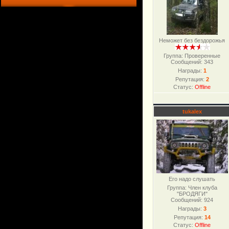
Неможет без бездорожья
Группа: Проверенные
Сообщений:
343
Награды:
1
Репутация:
2
Статус:
Offline
tukalex
Его надо слушать
Группа: Член клуба
"БРОДЯГИ"
Сообщений:
924
Награды:
3
Репутация:
14
Статус:
Offline