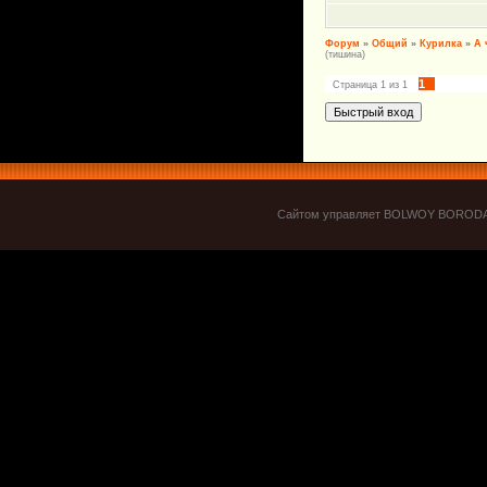
Форум
»
Общий
»
Курилка
»
А 
(тишина)
1
Страница
1
из
1
Cайтом управляет BOLWOY BOROD