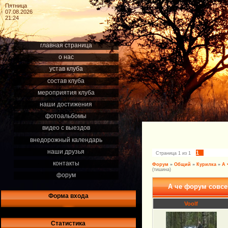
Пятница
07.08.2026
21:24
главная страница
о нас
устав клуба
состав клуба
мероприятия клуба
наши достижения
фотоальбомы
видео с выездов
внедорожный календарь
наши друзья
1
Страница
1
из
1
контакты
Форум
»
Общий
»
Курилка
»
А 
(тишина)
форум
А че форум совсе
Форма входа
Voolf
Статистика